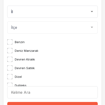
Benzin
Deniz Manzaralı
Devren Kiralık
Devren Satılık
Dizel
Dubleks
etiket
etiket2