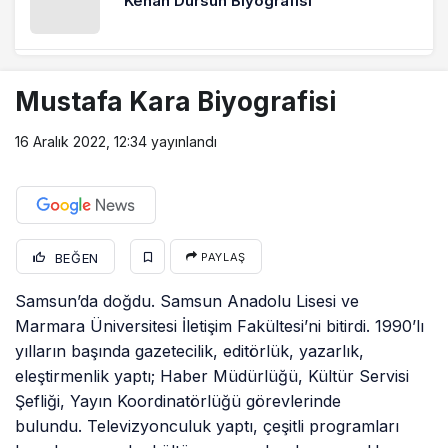
"Kenan Dursun Biyografisi"
Gülşah Deniz Atalar
Mustafa Kara Biyografisi
"Gülşah Deniz Atalar Biyografisi"
16 Aralık 2022, 12:34
yayınlandı
Gökhan Biçici
"Gökhan Biçici Biyografisi"
BEĞEN
PAYLAŞ
Dr. Güventürk Görgülü
Samsun’da doğdu. Samsun Anadolu Lisesi ve
"Dr. Güventürk Görgülü Biyografisi"
Marmara Üniversitesi İletişim Fakültesi’ni bitirdi. 1990’lı
yılların başında gazetecilik, editörlük, yazarlık,
eleştirmenlik yaptı; Haber Müdürlüğü, Kültür Servisi
Doç. Dr. Erkan Saka
Şefliği, Yayın Koordinatörlüğü görevlerinde
"Doç. Erkan Saka Biyografisi"
bulundu. Televizyonculuk yaptı, çeşitli programları