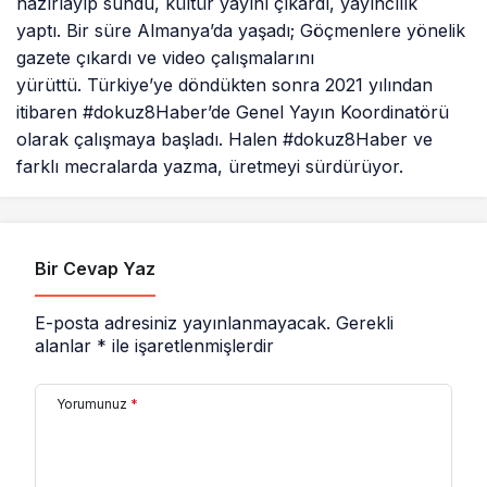
hazırlayıp sundu, kültür yayını çıkardı, yayıncılık
yaptı. Bir süre Almanya’da yaşadı; Göçmenlere yönelik
Ceren Kali
gazete çıkardı ve video çalışmalarını
"Ceren Kalı Biyografisi"
yürüttü. Türkiye’ye döndükten sonra 2021 yılından
itibaren #dokuz8Haber’de Genel Yayın Koordinatörü
olarak çalışmaya başladı. Halen #dokuz8Haber ve
farklı mecralarda yazma, üretmeyi sürdürüyor.
Bir Cevap Yaz
E-posta adresiniz yayınlanmayacak.
Gerekli
alanlar
*
ile işaretlenmişlerdir
Yorumunuz
*